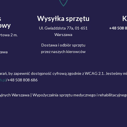

s
Wysyłka sprzętu
K
owy
Ul. Gwiaździsta 77a, 01-651
+48 508 
Warszawa
towa 2 m.
Dostawa i odbiór sprzętu
przez naszych kierowców
zawa
arań, by zapewnić dostępność cyfrową zgodnie z WCAG 2.1. Jesteśmy m
h.pl
/
+48 508 808 686
cyjnych Warszawa | Wypożyczalnia sprzętu medycznego i rehabilitacyjne