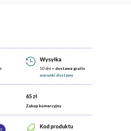
Wysyłka

e
10 dni +
dostawa gratis
warunki dostawy
65 zł
Zakup komercyjny
Kod produktu
