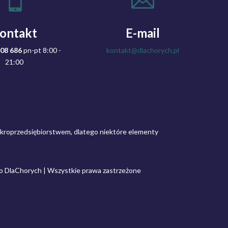


ontakt
E-mail
808 686
pn-pt 8:00 -
kontakt@dlachorych.pl
21:00
ikroprzedsiębiorstwem, dlatego niektóre elementy
go DlaChorych | Wszystkie prawa zastrzeżone