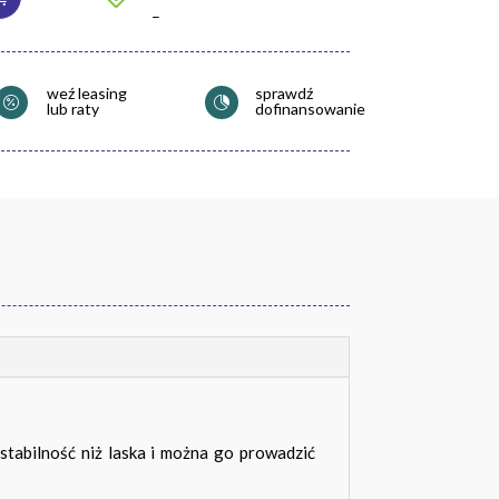
–
weź leasing
sprawdź


lub raty
dofinansowanie
stabilność niż laska i można go prowadzić