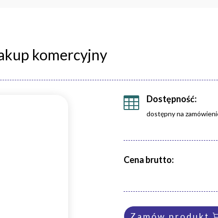
zakup komercyjny
Dostępność:

dostępny na zamówieni
Cena brutto:
Zamów produkt